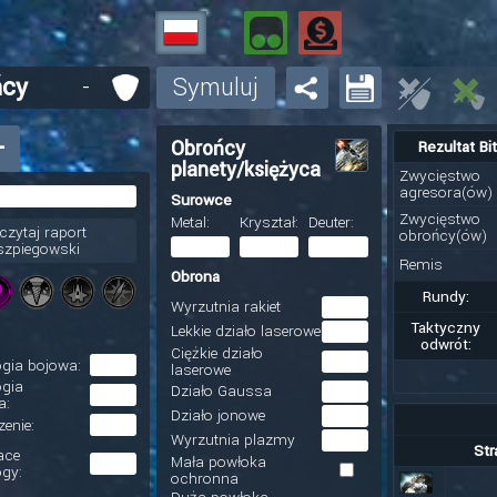
ńcy
-
Symuluj
+
Obrońcy
Rezultat Bi
planety/księżyca
Zwycięstwo
agresora(ów)
Surowce
Zwycięstwo
Metal:
Kryształ:
Deuter:
czytaj raport
obrońcy(ów)
szpiegowski
Remis
Obrona
Rundy:
Wyrzutnia rakiet
Taktyczny
Lekkie działo laserowe
odwrót:
Ciężkie działo
gia bojowa:
laserowe
ogia
Działo Gaussa
a:
Działo jonowe
enie:
Wyrzutnia plazmy
Str
ace
Mała powłoka
gy:
ochronna