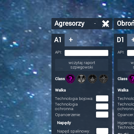
Agresorzy
-
Obro
A1
+
D1
API:
API:
wczytaj raport
w
szpiegowski
Class
Class
Walka
Walka
Technologia bojowa:
Technolo
Technologia
Technol
ochronna:
ochronn
Opancerzenie:
Opancerz
Napędy
Hypersp
Technolo
Napęd spalinowy: