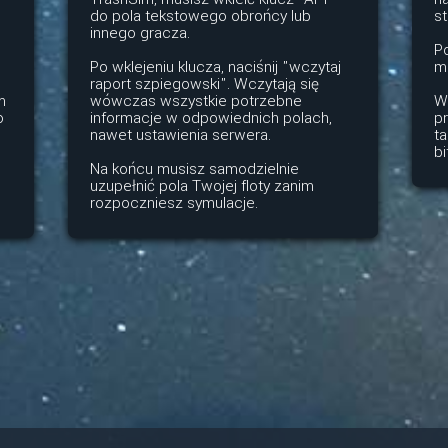
do pola tekstowego obrońcy lub
s
innego gracza.
Po
Po wklejeniu klucza, naciśnij "wczytaj
mo
raport szpiegowski". Wczytają się
m
wówczas wszystkie potrzebne
Wy
o
informacje w odpowiednich polach,
pr
nawet ustawienia serwera.
ta
bi
Na końcu musisz samodzielnie
uzupełnić pola Twojej floty zanim
rozpoczniesz symulacje.