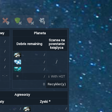
twy
Planeta
Szansa na
/
Debris remaining
powstanie
księżyca
/
/
/
/
/
/
/
-
:
-
=
/
↓ With HST
0
Recykler(y)
Agresorzy
aty
Zyski *
/
/