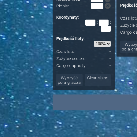
Prędkość
Pionier
Koordynaty:
Czas lot
:
:
Zużycie 
Cargo ca
Prędkość floty:
Wyczy
pola gr
Czas lotu:
-
Zużycie deuteru:
-
Cargo capacity:
-
Wyczyść
Clear ships
pola gracza