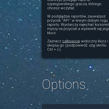
szpiegowskiego gracza, którego
chcesz wczytać.
W podglądzie raportów, zauważysz
przycisk "API" w lewym dolnym rogu
raportu. Wystarczy najechać kursore
myszy na przycisk a wyświetli się jeg
klucz.
Zaznacz
całkowicie
widoczny klucz i
skopiuj go (podpowiedź: użyj skrótu
Ctrl + c).
Options