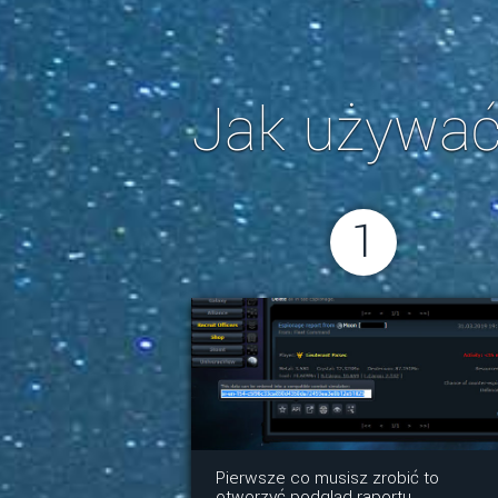
Jak używa
1
Pierwsze co musisz zrobić to
otworzyć podgląd raportu