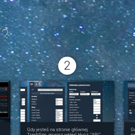
ć?
2
Gdy jesteś na stronie głównej
G
TrashSim, musisz wkleić klucz "API"
na