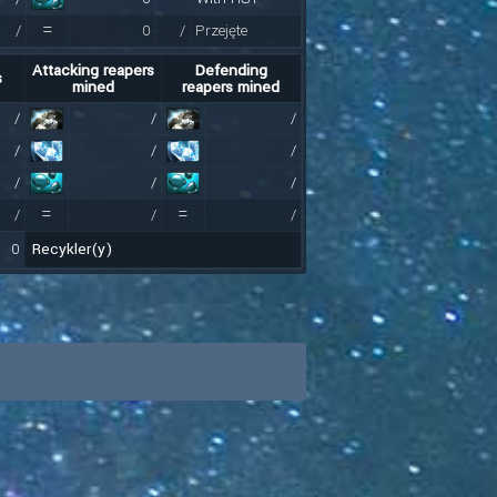
=
/
0
/
Przejęte
Attacking reapers
Defending
s
mined
reapers mined
/
/
/
/
/
/
/
/
/
=
=
/
/
/
0
Recykler(y)