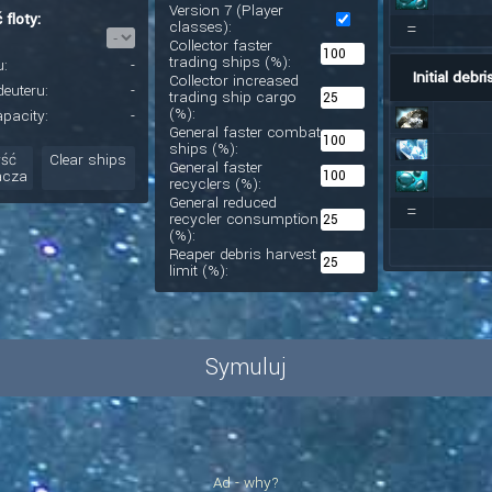
Version 7 (Player
 floty:
=
classes):
Collector faster
trading ships (%):
u:
-
Initial debri
Collector increased
deuteru:
-
trading ship cargo
(%):
pacity:
-
General faster combat
ships (%):
ść
Clear ships
General faster
acza
recyclers (%):
General reduced
=
recycler consumption
(%):
Reaper debris harvest
limit (%):
Symuluj
Ad - why?