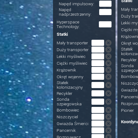
Statki
Napęd impulsowy:
Mały tra
Napęd
nadprzestrzenny:
Duży tra
Hyperspace
Lekki my
Technology:
Ciężki m
Statki
Krążown
Mały transporter
Okręt wo
Statek
Duży transporter
koloniza
Lekki myśliwiec
Recykler
Ciężki myśliwiec
Sonda
Krążownik
szpiego
Bombow
Okręt wojenny
Statek
Niszczyc
kolonizacyjny
Gwiazda 
Recykler
Pancerni
Sonda
Rozpruw
szpiegowska
Bombowiec
Pionier
Niszczyciel
Koordyna
Gwiazda Śmierci
Pancernik
Rozpruwacz