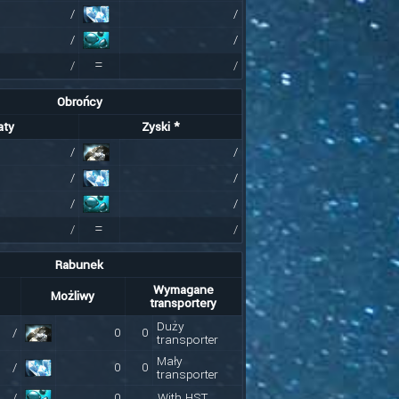
/
/
/
/
=
/
/
Obrońcy
aty
Zyski *
/
/
/
/
/
/
=
/
/
Rabunek
Wymagane
Możliwy
transportery
Duży
/
0
0
transporter
Mały
/
0
0
transporter
/
0
With HST