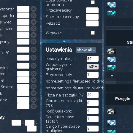
Duża powłoka
ochronna
nsporter
Przeciwrakiety
nsporter
Satelita słoneczny
=
śliwiec
Pełzacz
yśliwiec
Engineer
ik
jenny
Str
Ustawienia
show all ↓
cyjny
Ilość symulacji:
Współczynnik
wska
grabierzy:
iec
Prędkość floty:
=
iel
home.settings.fleetSpeedHolding
Śmierci
home.settings.deuteriumInDebris
k
Flota na szczątki (%):
Przejęte
acz
Obrona na szczątki
(%):
Ilość Galaktyk:
Deuterium save
ty:
factor:
:
:
Cargo hyperspace
multiplier: