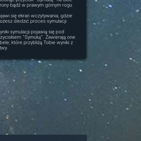
trony bądź w prawym górnym rogu.
jawi się ekran wczytywania, gdzie
żesz śledzić proces symulacji.
niki symulacji pojawią się pod
zyciskiem "Symuluj". Zawierają one
bele, które przybliżą Tobie wyniki z
twy.