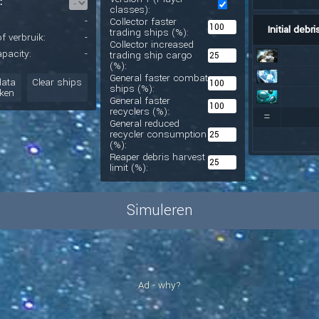
:
classes):
-
Collector faster
Initial debri
trading ships (%):
f verbruik:
-
Collector increased
pacity:
-
trading ship cargo
(%):
General faster combat
data
Clear ships
ships (%):
ken
General faster
recyclers (%):
=
General reduced
recycler consumption
(%):
Reaper debris harvest
limit (%):
Simuleren
Ad - why?