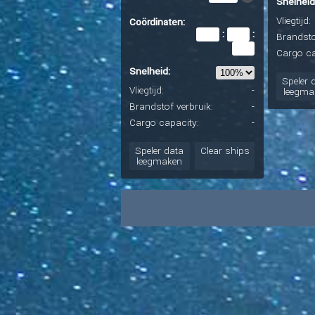
Snelheid
Vliegtijd:
Coördinaten:
:
:
Brandsto
Cargo ca
Snelheid:
Speler 
Vliegtijd:
-
leegma
Brandstof verbruik:
-
Cargo capacity:
-
Speler data
Clear ships
leegmaken