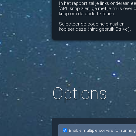
In het rapport zal je links onderaan e
`API` knop zien, ga met je muis over 
knop om de code te tonen.
Selecteer de code
helemaal
en
kopieer deze (hint: gebruik Ctrl+c).
Options
Enable multiple workers for running s