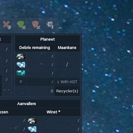
t
Planeet
Debris remaining
Maankans
/
/
/
/
/
/
/
/
=
/
↓ With HST
-
:
-
0
Recycler(s)
Aanvallers
iezen
Winst *
/
/
/
/