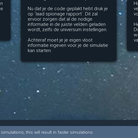
en
Hi
de
Nu dat je de code geplakt hebt druk je
ve
op `laad spionage rapport`. Dit zal
vo
ervoor zorgen dat al de nodige
informatie in de juiste velden geladen
He
wordt, zelfs de universum instellingen.
Di
wa
Achteraf moet je je eigen vloot
va
informatie ingeven voor je de simulatie
kan starten.
imulations, this will result in faster simulations.