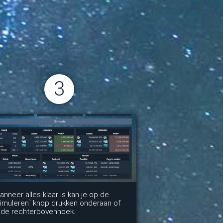
3
nneer alles klaar is kan je op de
imuleren` knop drukken onderaan of
n de rechterbovenhoek.