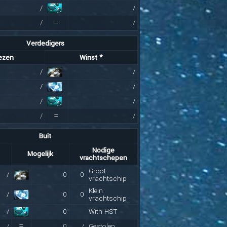
/
/
=
/
/
Verdedigers
iezen
Winst *
/
/
/
/
/
/
=
/
/
Buit
Nodige
Mogelijk
vrachtschepen
Groot
/
0
0
vrachtschip
Klein
/
0
0
vrachtschip
/
0
With HST
=
/
0
/
Gestolen