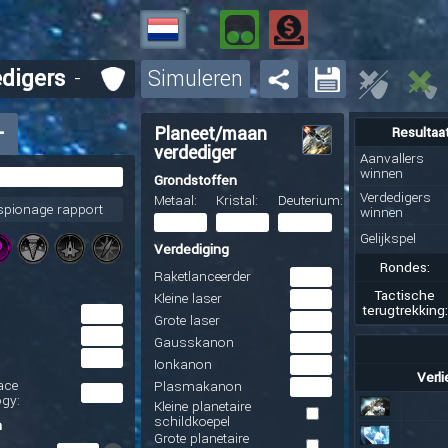
digers
-
Simuleren
+
Planeet/maan
Resultaa
verdediger
Aanvallers
winnen
Grondstoffen
Verdedigers
Metaal:
Kristal:
Deuterium:
spionage rapport
winnen
Gelijkspel
Verdediging
Rondes:
Raketlanceerder
Tactische
Kleine laser
terugtrekking:
Grote laser
Gausskanon
Ionkanon
Verl
ace
Plasmakanon
gy:
Kleine planetaire
schildkoepel
n
Grote planetaire