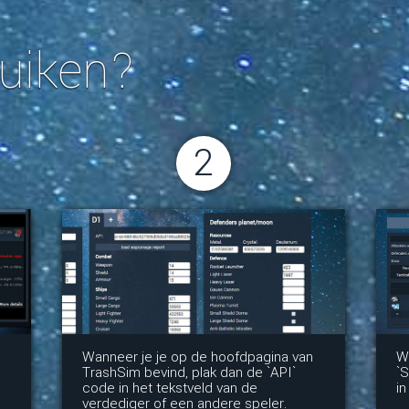
uiken?
2
Wanneer je je op de hoofdpagina van
Wa
TrashSim bevind, plak dan de `API`
`S
code in het tekstveld van de
i
verdediger of een andere speler.