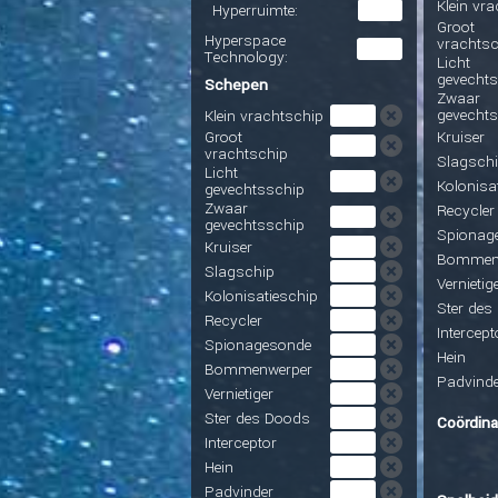
Klein vr
Hyperruimte:
Groot
Hyperspace
vrachtsc
Technology:
Licht
gevecht
Schepen
Zwaar
gevecht
Klein vrachtschip
Kruiser
Groot
vrachtschip
Slagsch
Licht
Kolonisa
gevechtsschip
Zwaar
Recycler
gevechtsschip
Spionag
Kruiser
Bommen
Slagschip
Vernietig
Kolonisatieschip
Ster des
Recycler
Intercept
Spionagesonde
Hein
Bommenwerper
Padvinde
Vernietiger
Ster des Doods
Coördina
Interceptor
Hein
Padvinder