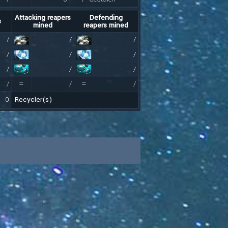
Attacking reapers
Defending
s
mined
reapers mined
/
/
/
/
/
/
/
/
/
=
=
/
/
/
0
Recycler(s)