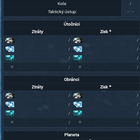
Kola:
/
Taktický ústup:
-
:
-
Útočníci
Ztráty
Zisk *
/
/
/
/
/
/
=
=
/
/
Obránci
Ztráty
Zisk *
/
/
/
/
/
/
=
=
/
/
Planeta