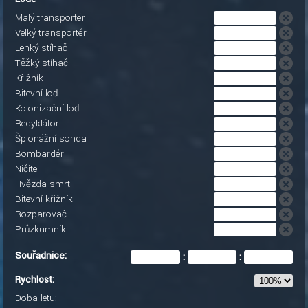
Malý transportér
Velký transportér
Lehký stíhač
Těžký stíhač
Křižník
Bitevní loď
Kolonizační loď
Recyklátor
Špionážní sonda
Bombardér
Ničitel
Hvězda smrti
Bitevní křižník
Rozparovač
Průzkumník
Souřadnice:
:
:
Rychlost:
Doba letu:
-