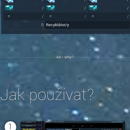
/
/
/
=
=
=
/
/
/
0
Recyklátor/y
Ad - why?
Jak používat?
1