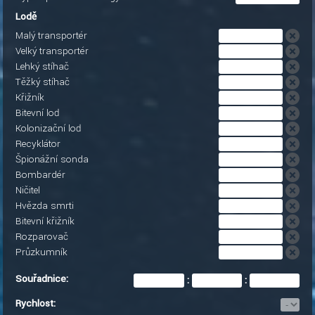
Lodě
Malý transportér
Velký transportér
Lehký stíhač
Těžký stíhač
Křižník
Bitevní loď
Kolonizační loď
Recyklátor
Špionážní sonda
Bombardér
Ničitel
Hvězda smrti
Bitevní křižník
Rozparovač
Průzkumník
Souřadnice:
:
:
Rychlost: