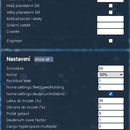
Malý planetární štít
Velký planetární štít
Antibalistické rakety
Solární satelit
Crawler
Engineer
Nastavení
show all ↓
Simulace:
Kořist:
Rychlost letek:
home.settings.fleetSpeedHolding
home.settings.deuteriumInDebris
Letka do trosek (%):
Obrana do trosek (%):
Počet galaxií:
Deuterium save factor:
Cargo hyperspace multiplier: