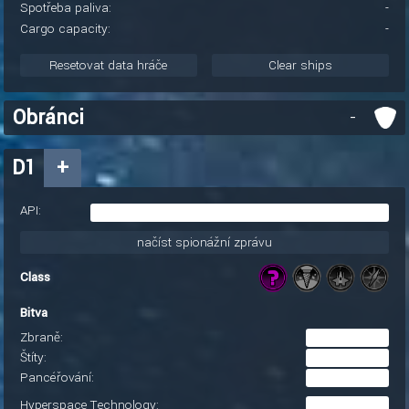
Spotřeba paliva:
-
Cargo capacity:
-
Resetovat data hráče
Clear ships
Obránci
-
D1
+
API:
načíst spionážní zprávu
Class
Bitva
Zbraně:
Štíty:
Pancéřování:
Hyperspace Technology: