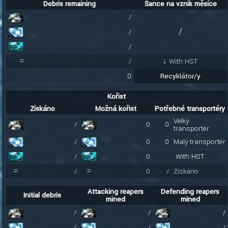
Debris remaining
Šance na vznik měsíce
/
/
/
/
=
/
↓ With HST
0
Recyklátor/y
Kořist
Získáno
Možná kořist
Potřebné transportéry
Velký
/
0
0
transportér
/
0
0
Malý transportér
/
0
With HST
=
=
/
0
/
Získáno
Attacking reapers
Defending reapers
Initial debris
mined
mined
/
/
/
/
/
/