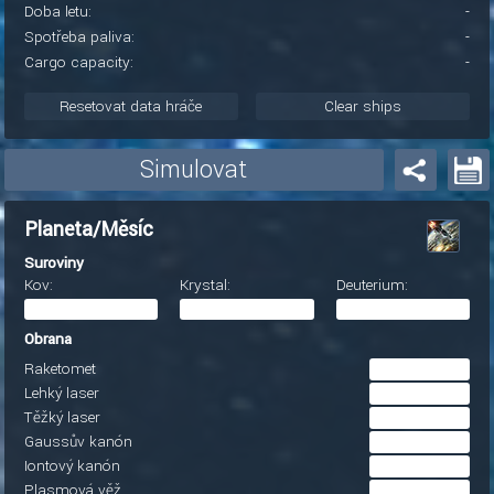
Doba letu:
-
Spotřeba paliva:
-
Cargo capacity:
-
Resetovat data hráče
Clear ships
Simulovat
Planeta/Měsíc
Suroviny
Kov:
Krystal:
Deuterium:
Obrana
Raketomet
Lehký laser
Těžký laser
Gaussův kanón
Iontový kanón
Plasmová věž