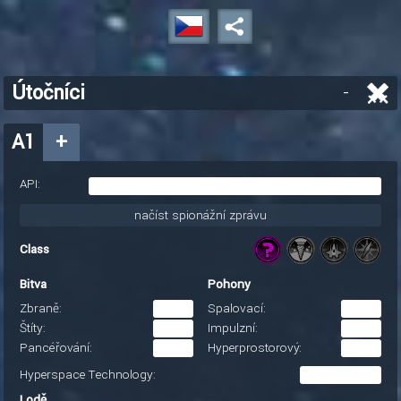
Útočníci
-
A1
+
API:
načíst spionážní zprávu
Class
Bitva
Pohony
Zbraně:
Spalovací:
Štíty:
Impulzní:
Pancéřování:
Hyperprostorový:
Hyperspace Technology:
Lodě