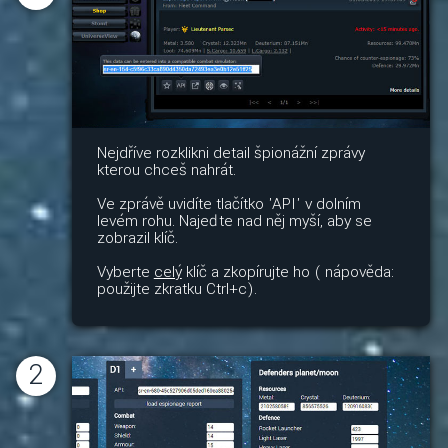
Nejdříve rozklikni detail špionážní zprávy
kterou chceš nahrát.
Ve zprávě uvidíte tlačítko 'API' v dolním
levém rohu. Najeďte nad něj myší, aby se
zobrazil klíč.
Vyberte
celý
klíč a zkopírujte ho ( nápověda:
použijte zkratku Ctrl+c).
2