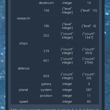
deuterium
integer
10
{"level":
106
{"level": 10}
integer}
research
...
{"level":
199
{"level": 4}
integer}
{"count":
{"count":
202
integer}
1347}
ships
...
{"count":
{"count":
219
integer}
453}
{"count":
{"count":
401
integer}
2794}
defence
...
{"count":
{"count":
503
integer}
20}
galaxy
integer
3
planet
system
integer
287
position
integer
11
speed
integer
80