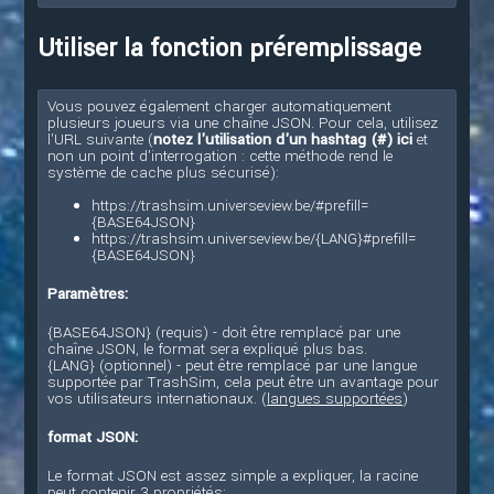
Utiliser la fonction préremplissage
Vous pouvez également charger automatiquement
plusieurs joueurs via une chaîne JSON. Pour cela, utilisez
l'URL suivante (
notez l'utilisation d'un hashtag (#) ici
et
non un point d'interrogation : cette méthode rend le
système de cache plus sécurisé):
https://trashsim.universeview.be/#prefill=
{BASE64JSON}
https://trashsim.universeview.be/{LANG}#prefill=
{BASE64JSON}
Paramètres:
{BASE64JSON} (requis) - doit être remplacé par une
chaîne JSON, le format sera expliqué plus bas.
{LANG} (optionnel) - peut être remplacé par une langue
supportée par TrashSim, cela peut être un avantage pour
vos utilisateurs internationaux. (
langues supportées
)
format JSON:
Le format JSON est assez simple a expliquer, la racine
peut contenir 3 propriétés: