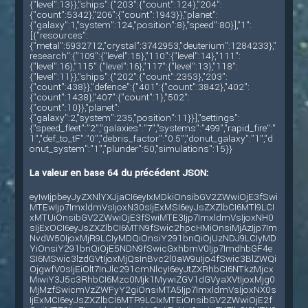
{"level":13}},"ships":{"203":{"count":124},"204":
{"count":5342},"206":{"count":1943}},"planet":
{"galaxy":1,"system":124,"position":8},"speed":80}],"1":
[{"resources":
{"metal":5932712,"crystal":3742953,"deuterium":1284233},"
research":{"109":{"level":15},"110":{"level":14},"111":
{"level":16},"115":{"level":16},"117":{"level":13},"118":
{"level":11}},"ships":{"202":{"count":2353},"203":
{"count":438}},"defence":{"401":{"count":3842},"402":
{"count":1438},"407":{"count":1},"502":
{"count":10}},"planet":
{"galaxy":2,"system":235,"position":11}}],"settings":
{"speed_fleet":"2","galaxies":"7","systems":"499","rapid_fire":"
1","def_to_tF":"0","debris_factor":"0.5","donut_galaxy":"1","d
onut_system":"1","plunder":50,"simulations":15}}
La valeur en base 64 du précédent JSON:
eyIwIjpbeyJyZXNlYXJjaCI6eyIxMDkiOnsibGV2ZWwiOjE3fSwi
MTEwIjp7ImxldmVsIjoxN30sIjExMSI6eyJsZXZlbCI6MTl9LCI
xMTUiOnsibGV2ZWwiOjE3fSwiMTE3Ijp7ImxldmVsIjoxNH0
sIjExOCI6eyJsZXZlbCI6MTN9fSwic2hpcHMiOnsiMjAzIjp7Im
NvdW50IjoxMjR9LCIyMDQiOnsiY291bnQiOjUzNDJ9LCIyMD
YiOnsiY291bnQiOjE5NDN9fSwicGxhbmV0Ijp7ImdhbGF4e
SI6MSwic3lzdGVtIjoxMjQsInBvc2l0aW9uIjo4fSwic3BlZWQi
OjgwfV0sIjEiOlt7InJlc291cmNlcyI6eyJtZXRhbCI6NTkzMjcx
MiwiY3J5c3RhbCI6Mzc0Mjk1MywiZGV1dGVyaXVtIjoxMjg0
MjMzfSwicmVzZWFyY2giOnsiMTA5Ijp7ImxldmVsIjoxNX0s
IjExMCI6eyJsZXZlbCI6MTR9LCIxMTEiOnsibGV2ZWwiOjE2f