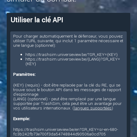
Utiliser la clé API
Pour charger automatiquement le défenseur, vous pouvez
utiliser l'URL suivante, qui inclut 1 paramètre nécessaire et
une langue (optionnel):
https://trashsim.universeview.be/?SR_KEY={KEY}
https://trashsim.universeview.be/{LANG}?SR_KEY=
{KEY}
Paramètres:
{KEY} (requis) - doit être replacée par la clé du RE, qui se
trouve sous le bouton API dans les messages de rapport
d'espionnage.
{LANG} (optionnel) - peut être remplacé par une langue
supportée par TrashSim, cela peut être un avantage pour
vos utilisateurs internationaux. (
langues supportées
)
Exemple:
https://trashsim.universeview.be/en?SR_KEY=sr-en-680-
fc3b242fb73e700f3da54748844d90506a0cd705