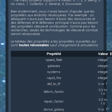
* The class property supports 4 values: 0, 1, 2, 3. Being: 0:
no class, 1: Collector, 2: General, 3: Discoverer.
Bien évidemment, vous n'avez besoin d'ajouter que les
propriétés aux endroits nécessaires. Par exemple : un
attaquant n'aura pas besoin d'avoir des ressources et
des défenses et le défenseur principal n'aura pas besoin
des propriétés vitesse et combustion. Comme pour les
recherches, seules les technologies de vitesse et combat
seront nécessaires.
Le tableau des propriétés a les propriétés suivantes qui
sont
toutes nécessaires
sauf
chargement & simulations
.
Propriété
Valeur
E
speed_fleet
integer
galaxies
integer
systems
integer
rapid_fire
integer
def_to_tF
0 or 1
0.0 to
debris_factor
1.0
0.0 to
repair_factor
1.0
donut_galaxy
0 or 1