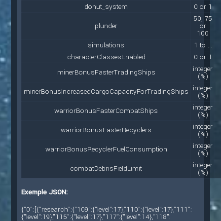
donut_system
0 or 1
50, 75
plunder
or
100
simulations
1 to ...
characterClassesEnabled
0 or 1
integer
minerBonusFasterTradingShips
(%)
integer
minerBonusIncreasedCargoCapacityForTradingShips
(%)
integer
warriorBonusFasterCombatShips
(%)
integer
warriorBonusFasterRecyclers
(%)
integer
warriorBonusRecyclerFuelConsumption
(%)
integer
combatDebrisFieldLimit
(%)
Exemple JSON:
{"0":[{"research":{"109":{"level":17},"110":{"level":17},"111":
{"level":19},"115":{"level":17},"117":{"level":14},"118":