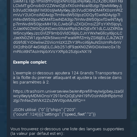
SwiMTE1Ijp7ImxldmVsIjoxNn0sIjExNyI6eyJsZXZlbCI6MTN9
LCIxMTgiOnsibGV2ZWwiOjExfX0sInNoaXBzIjp7IjIwMiI6eyJj
b3VudCI6MjM1M30sIjIwMyI6eyJjb3VudCI6NDM4fX0sImRlZ
mVuY2UiOnsiNDAxIjp7ImNvdW50IjozODQyfSwiNDAyIjp7I
mNvdW50IjoxNDM4fSwiNDA3Ijp7ImNvdW50IjoxfSwiNTAyIj
p7ImNvdW50IjoxMH19LCJwbGFuZXQiOnsiZ2FsYXh5IjoyL
CJzeXN0ZW0iOjIzNSwicG9zaXRpb24iOjExfX1dLCJzZXR0a
W5ncyI6eyJzcGVlZF9mbGVldCI6IjIiLCJnYWxheGllcyI6IjciLC
JzeXN0ZW1zIjoiNDk5IiwicmFwaWRfZmlyZSI6IjEiLCJkZWZf
dG9fdEYiOiIwIiwiZGVicmlzX2ZhY3RvciI6IjAuNSIsImRvbnV
0X2dhbGF4eSI6IjEiLCJkb251dF9zeXN0ZW0iOiIxIiwicGx1b
mRlciI6NTAsInNpbXVsYXRpb25zIjoxNX19
Exemple complet:
L'exemple ci-dessous ajoutera 124 Grands Transporteurs
à la flotte du premier attaquant et ajustera la vitesse dans
les paramètres à 2.
https://trashsim.universeview.be/en#prefill=eyIwIjpbeyJzaGl
wcyI6eyIyMDMiOnsiY291bnQiOjEyNH19fV0sInNldHRpbmd
zIjp7InNwZWVkX2ZsZWV0IjoiMiJ9fQ==
JSON utilisé: {"0":[{"ships":{"203":
{"count":124}}}],"settings":{"speed_fleet":"2"}}
Vous trouverez ci-dessous une liste des langues supportées
(la valeur par défaut est en)::